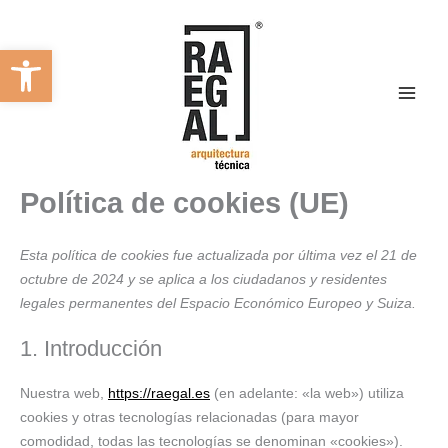
Ir
Consent
Consent
Consent
Consent
Consent
Preferenc
Estadístic
Marketing
al
to
to
to
to
to
Abrir barra de herramientas
contenido
service
service
service
service
service
elementor
wordpress
litespeed
google-
varios
maps
Política de cookies (UE)
Esta política de cookies fue actualizada por última vez el 21 de
octubre de 2024 y se aplica a los ciudadanos y residentes
legales permanentes del Espacio Económico Europeo y Suiza.
1. Introducción
Nuestra web,
https://raegal.es
(en adelante: «la web») utiliza
cookies y otras tecnologías relacionadas (para mayor
comodidad, todas las tecnologías se denominan «cookies»).